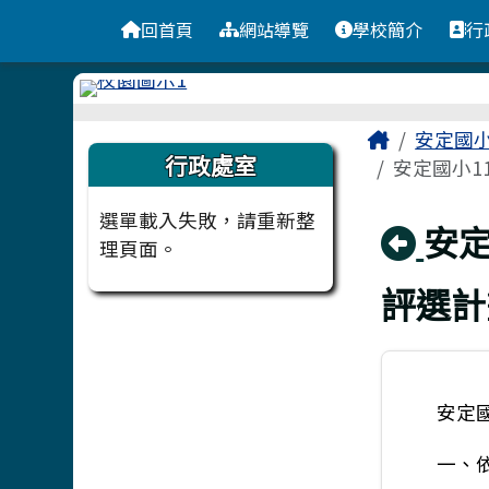
台南市安定國小
導覽列
跳至主內容區
回首頁
網站導覽
學校簡介
行
頁尾區域
主內容
Home
安定國
左邊區域內容
行政處室
安定國小1
選單載入失敗，請重新整
回
安
理頁面。
評選計
安定
一、依