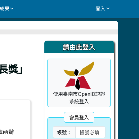
成果
登入
右邊區域內容
請由此登入
市長獎」
使用臺南市OpenID認證
系統登入
會員登入
8號函辦
帳號：