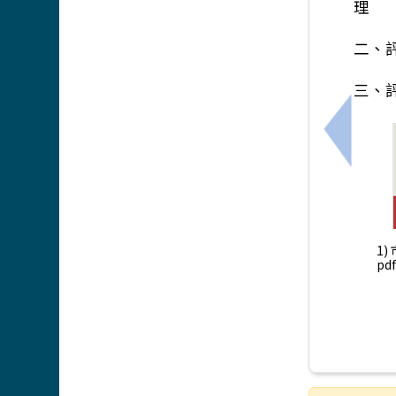
理
二、
三、
上一筆
1)
pd