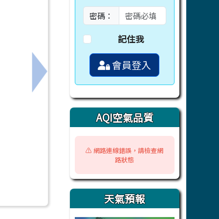
密碼：
記住我
會員登入
下一筆：英語讀劇比賽榮獲特優
AQI空氣品質
⚠️ 網路連線錯誤，請檢查網
路狀態
天氣預報