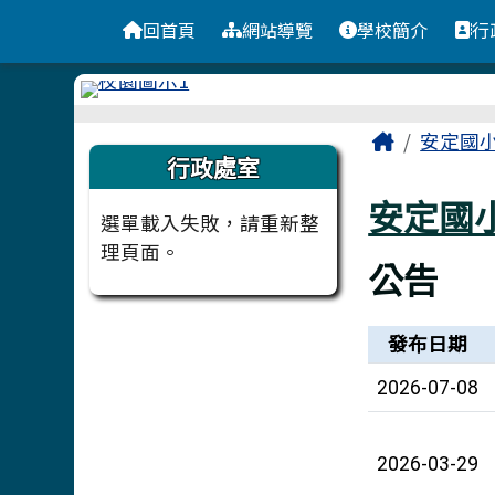
台南市安定國小
導覽列
跳至主內容區
回首頁
網站導覽
學校簡介
行
頁尾區域
主內容
Home
安定國
左邊區域內容
行政處室
安定國
選單載入失敗，請重新整
理頁面。
公告
新聞列表
發布日期
2026-07-08
2026-03-29