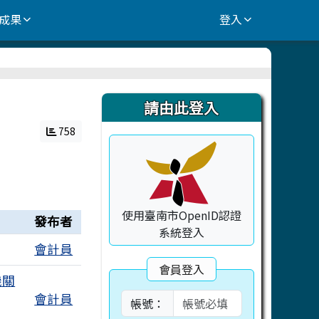
成果
登入
右邊區域內容
請由此登入
758
使用臺南市OpenID認證
發布者
系統登入
會計員
會員登入
機關
會計員
帳號：