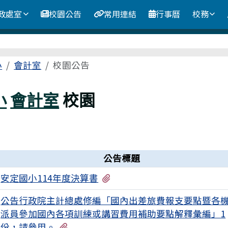
政處室
校園公告
常用連結
行事曆
校務
區域
小
會計室
校園公告
小
會計室
校園
公告標題
有1個附檔
安定國小114年度決算書
公告行政院主計總處修編「國內出差旅費報支要點暨各
派員參加國內各項訓練或講習費用補助要點解釋彙編」1
有1個附檔
份，請參用。