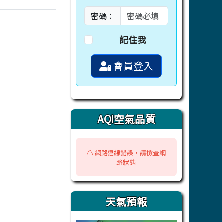
密碼：
記住我
會員登入
AQI空氣品質
⚠️ 網路連線錯誤，請檢查網
路狀態
天氣預報