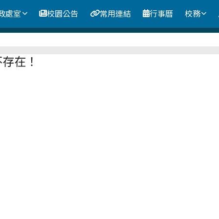
政處室
校園公告
常用連結
行事曆
校務
區域
不存在！