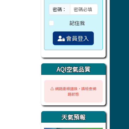
密碼：
記住我
會員登入
AQI空氣品質
⚠️ 網路連線錯誤，請檢查網
路狀態
天氣預報