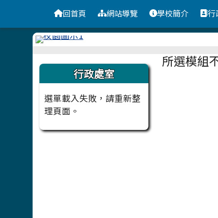
台南市安定國小
導覽列
跳至主內容區
回首頁
網站導覽
學校簡介
行
頁尾區域
主內容
所選模組
左邊區域內容
行政處室
選單載入失敗，請重新整
理頁面。