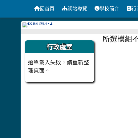
台南市安定國小
導覽列
跳至主內容區
回首頁
網站導覽
學校簡介
行
頁尾區域
主內容
所選模組
左邊區域內容
行政處室
選單載入失敗，請重新整
理頁面。