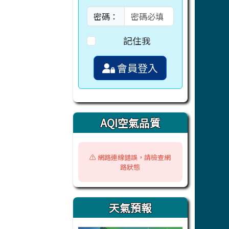
密碼：
記住我
會員登入
AQI空氣品質
⚠️ 網路連線錯誤，請檢查網
路狀態
天氣預報