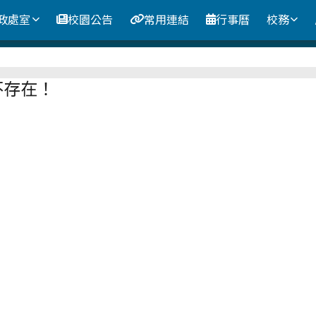
政處室
校園公告
常用連結
行事曆
校務
區域
不存在！