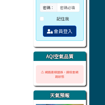
密碼：
記住我
會員登入
AQI空氣品質
⚠️ 網路連線錯誤，請檢查網
路狀態
天氣預報