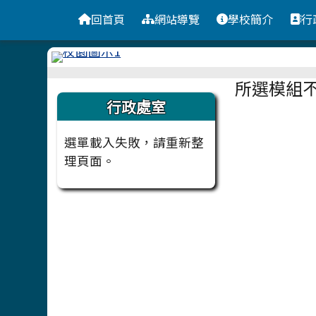
台南市安定國小
導覽列
跳至主內容區
回首頁
網站導覽
學校簡介
行
頁尾區域
主內容
所選模組
左邊區域內容
行政處室
選單載入失敗，請重新整
理頁面。