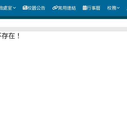
政處室
校園公告
常用連結
行事曆
校務
區域
不存在！