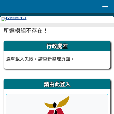
台南市安定國小
導覽列
跳至主內容區
頁尾區域
主內容區域
所選模組不存在！
左邊區域內容
行政處室
選單載入失敗，請重新整理頁面。
右邊區域內容
請由此登入