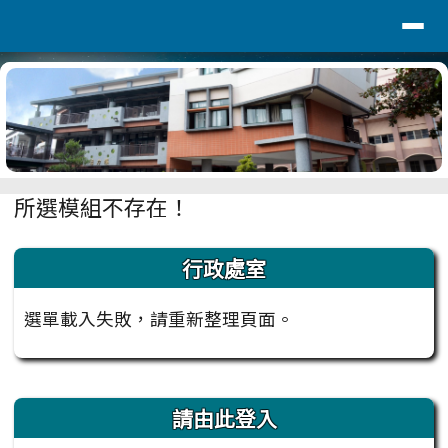
台南市安定國小
導覽列
跳至主內容區
頁尾區域
主內容區域
所選模組不存在！
左邊區域內容
行政處室
選單載入失敗，請重新整理頁面。
右邊區域內容
請由此登入